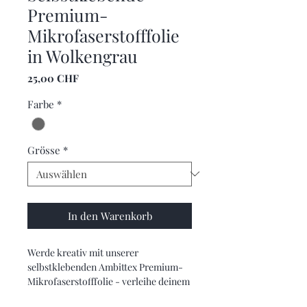
Premium-
Mikrofaserstofffolie
in Wolkengrau
Preis
25,00 CHF
Farbe
*
Grösse
*
In den Warenkorb
Werde kreativ mit unserer
selbstklebenden Ambittex Premium-
Mikrofaserstofffolie - verleihe deinem
Fahrzeuginnenraum eine einzigartige