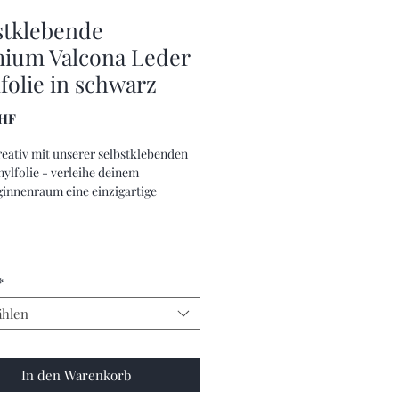
stklebende
ium Valcona Leder
folie in schwarz
Preis
CHF
eativ mit unserer selbstklebenden
nylfolie - verleihe deinem
innenraum eine einzigartige
ung.
*
hlen
In den Warenkorb