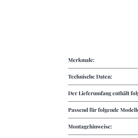
Merkmale:
Entdecke unsere Meterware der s
Technische Daten:
Erzeugt eine unverkennbar sc
dehnbar, antistatisch, strapazierf
Der Lieferumfang enthält fol
Verleihe deinem Fahrzeug ein
je nach Auswahl 1 Stück
Passend für folgende Modell
Die Folie ist einfach anzubrin
Universell einsetzbar
Luftkanäle ermöglichen ein fal
Montagehinweise:
Wichtiger Montagehinweis: