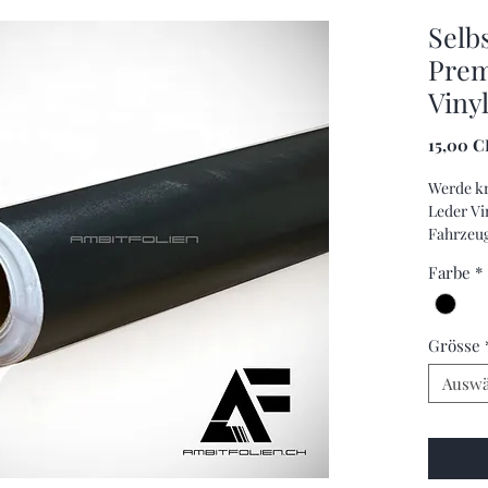
Selb
Prem
Vinyl
15,00 
Werde kr
Leder Vi
Fahrzeug
Aufwert
Farbe
*
Grösse
Auswä