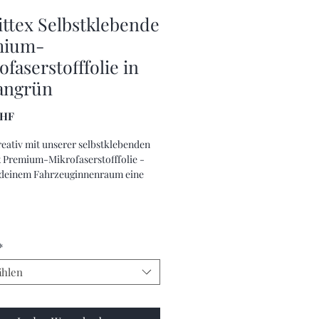
ttex Selbstklebende
mium-
faserstofffolie in
iangrün
Preis
CHF
eativ mit unserer selbstklebenden
 Premium-Mikrofaserstofffolie -
 deinem Fahrzeuginnenraum eine
tige Aufwertung.
*
hlen