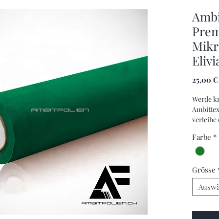
Ambi
Pre
Mikro
Eliv
25,00 
Werde kr
Ambittex
verleihe
einzigar
Farbe
*
Grösse
Auswä