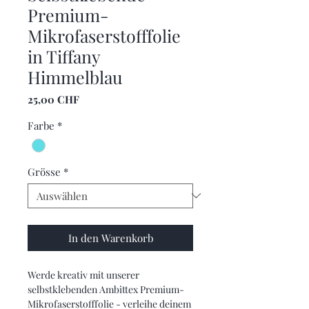
Premium-
Mikrofaserstofffolie
in Tiffany
Himmelblau
Preis
25,00 CHF
Farbe
*
Grösse
*
In den Warenkorb
Werde kreativ mit unserer
selbstklebenden Ambittex Premium-
Mikrofaserstofffolie - verleihe deinem